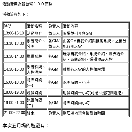
活動費用為新台幣１００元整
活動流程如下：
時間
活動名稱
負責人
活動內容
13:00-13:10
活動簡介
負責人
開場並引介各GM
系統簡介、
各GM/
由各GM自我介紹與推銷系統，之後分
13:10-13:30
分團
負責人
配各團玩家
玩家自我介紹、系統介紹、世界觀介
13:30-14:30
準備階段
各GM
紹、系統說明、選擇預設人物
系統釋疑、
14:30-15:00
各GM
針對各玩家的人物做解釋
人物詳解
跑團時間
15:00-18:00
各GM
跑團時間三小時
(一)
18:00-19:00
晚餐時間
用餐時間一小時(可購回邊跑團邊吃)
跑團時間
19:00-21:00
各GM
跑團時間兩小時
(二)
21:00~22:00
結束
負責人
整理場地與會後聯誼時間
本次五月場的遊戲有：