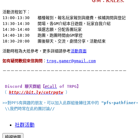
ＧＭ：KALES.
活動流程如下：

13:00-13:30　　櫃檯報到，報名玩家報到與繳費，候補詢問與登記

13:30-14:30　　開場，各GM介紹本日遊戲，玩家自我介紹

14:30-14:40　　填選志願，分配各團玩家

14:40-18:30　　跑團，跑團時間由GM掌控

活動時程為大抵參考，
更多詳細請參考
活動頁面
如有疑問歡迎來信詢問
：
trpg.gamer@gmail.com
Discord 聊天群組【
#
Call
 of TRPG】
（
http://bit.ly/cotrpgtw
）

>>對PFS有興趣的朋友，可以加入此群組後轉往其中的 
"pfs-pathfiner
 \\我們時常在此約團討論
//
社群活動
檢視地圖