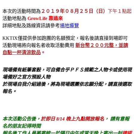
本次的活動時間為
２０１９年０８月２５日（日）
下午１點起
活動地點為
GrowLife 靠過來
詳細地點及路線資訊請參考
場地導覽
KKTIX僅提供參加跑團的名額預定，報名後請直接到場即可
活動現場將向報名者收取活動費用
新台幣２００元整，並請
自點一杯清涼飲品
。
現場備有紙筆套骰，可自備合乎ＰＦＳ規範之人物卡或使用現
場備好之官方預設人物
於現場自我介紹過後，將為現場選團依志願分配，請直接選取
報名。
本次活動公告後，
於即日 8/14 晚上九點
開放報名
，
請有意報
名的朋友記得時間
報名後工作人員將寄統一於隔日中午或當天晚上寄出一封
確認