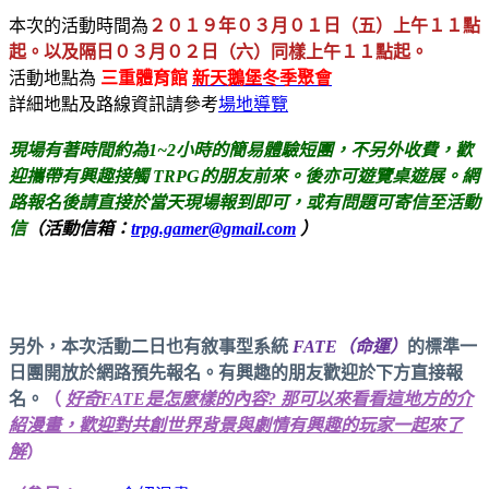
本次的活動時間為
２０１９年０３月０１日（五）上午１１點
起
。以及隔日０３月０２日（六）同樣上午１１點起。
活動地點為
三重體育館
新
天鵝堡冬季聚會
詳細地點及路線資訊請參考
場地導覽
現場有著時間約為1~2小時的簡易體驗短團，不另外收費，歡
迎攜帶有興趣接觸 TRPG的朋友前來。後亦可遊覽桌遊展。網
路報名後請直接於當天現場報到即可，或有問題可寄信至活動
信
（活動信箱：
trpg.gamer@gmail.com
）
另外，本次活動二日也有敘事型系統
FATE（命運）
的標準一
日團開放於網路預先報名。有興趣的朋友歡迎於下方直接報
名。
（
好奇FATE是怎麼樣的內容? 那可以來看看這地方的介
紹漫畫，歡迎對共創世界背景與劇情有興趣的玩家一起來了
解
）