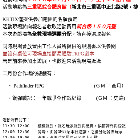
活動地點為
三重區綜合體育館（
新北市三重區中正北路2號
，捷
KKTIX僅提供參加跑團的名額預定
活動現場將向報名者收取活動費用
新台幣１５０元整
本次遊戲場為
全數現場選團分配
，請直接選取報名
同時現場會放置由工作人員所提供的規則書以供參閱
並設有桌位可現場直接簡易體驗TRPG劇本
若是前來參加桌遊展，也歡迎來活動現場逛逛
二月份合作場的遊戲有：
‧ Pathfinder RPG (ＧＭ ：蒼月）
‧
鋼彈戰記：一年戰爭全作戰紀錄
(ＧＭ ：史路)
活動流程如下：

11:30-12:00　　櫃檯報到，報名玩家報到與繳費，候補詢問與登記

12:00-12:30　　開場，由各GM介紹本日遊戲，之後分配各團玩家

12:30-19:00　　跑團，跑團時間最長可至晚上七點