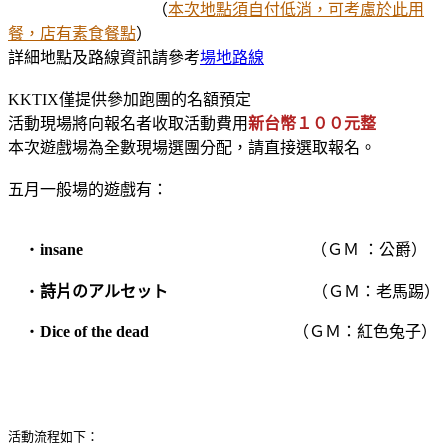
（
本次地點須自付低消，可考慮於此用
餐，店有素食餐點
）
詳細地點及路線資訊請參考
場地路線
KKTIX僅提供參加跑團的名額預定
活動現場將向報名者收取活動費用
新台幣１００元整
本次遊戲場為全數現場選團分配，請直接選取報名。
五月一般場的遊戲有：
‧
insane
（ＧＭ ：
公爵
）
‧
詩片のアルセット
（ＧＭ：老馬踢）
‧
Dice of the dead
（ＧＭ：紅色兔子）
活動流程如下：
