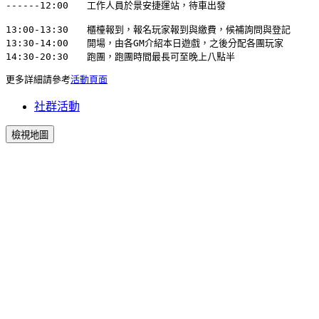
------12:00　　工作人員於景安捷運站，待車出發

13:00-13:30　　櫃檯報到，報名玩家報到與繳費，候補詢問與登記

13:30-14:00　　開場，由各GM介紹本日遊戲，之後分配各團玩家

14:30-20:30　　跑團，跑團時間最長可至晚上八點半
更多詳細請參考
活動頁面
社群活動
檢視地圖